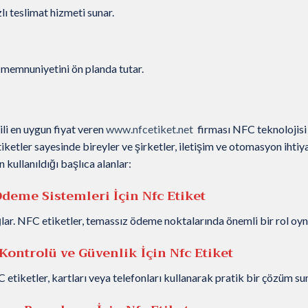
ı teslimat hizmeti sunar.
 memnuniyetini ön planda tutar.
ili en uygun fiyat veren
www.nfcetiket.net
firması NFC teknolojisi
tiketler sayesinde bireyler ve şirketler, iletişim ve otomasyon ihtiya
n kullanıldığı başlıca alanlar:
deme Sistemleri İçin Nfc Etiket
ar. NFC etiketler, temassız ödeme noktalarında önemli bir rol oyn
 Kontrolü ve Güvenlik
İçin Nfc Etiket
C etiketler, kartları veya telefonları kullanarak pratik bir çözüm su