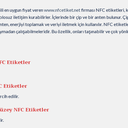
ili en uygun fiyat veren
www.nfcetiket.net
firması NFC etiketleri, 
suz iletişim kurabilirler. İçlerinde bir çip ve bir anten bulunur. Çi
en, enerjiyi toplamak ve veriyi iletmek için kullanılır. NFC etiketl
uymadan çalışabilmeleridir. Bu özellik, onları taşınabilir ve çok yönl
C Etiketler
 Etiketler
ih edilir.
üzey NFC Etiketler
r.