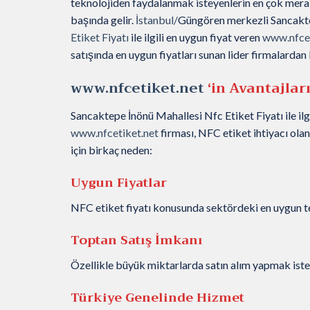
teknolojiden faydalanmak isteyenlerin en çok merak
başında gelir.
İstanbul/
Güngören merkezli Sancakt
Etiket Fiyatı
ile ilgili en uygun fiyat veren
www.nfcet
satışında en uygun fiyatları sunan lider firmalardan b
www.nfcetiket.net
‘in Avantajlar
Sancaktepe İnönü Mahallesi Nfc Etiket Fiyatı ile ilg
www.nfcetiket.net
firması, NFC etiket ihtiyacı ola
için birkaç neden:
Uygun Fiyatlar
NFC etiket fiyatı konusunda sektördeki en uygun tek
Toptan Satış İmkanı
Özellikle büyük miktarlarda satın alım yapmak isteye
Türkiye Genelinde Hizmet