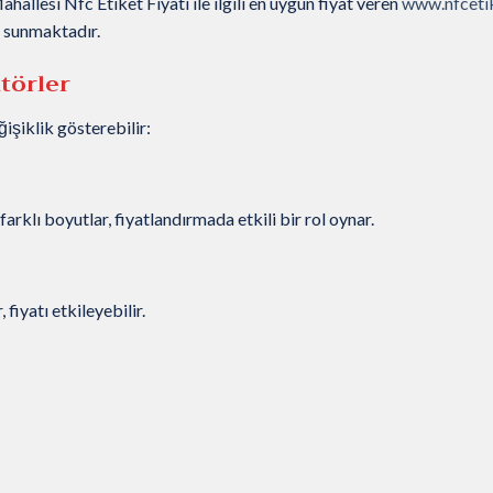
allesi Nfc Etiket Fiyatı ile ilgili en uygun fiyat veren
www.nfcetik
rı sunmaktadır.
ktörler
işiklik gösterebilir:
rklı boyutlar, fiyatlandırmada etkili bir rol oynar.
fiyatı etkileyebilir.