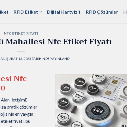
iket
RFID Etiket
Dijital Kartvizit
RFID Çözümler
H
NFC ETIKET FIYATI
 Mahallesi Nfc Etiket Fiyatı
DAN
ŞUBAT 12, 2025
TARIHINDE YAYINLANDI
esi Nfc
30
Alan İletişimi)
mıza pratik çözümler
ojisinin en yaygın
etiket fiyatı, bu