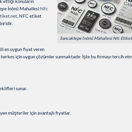
 ettiği konuların
epe İnönü Mahallesi
Nfc
iket.net
, NFC etiket
iridir.
ı
Sancaktepe İnönü Mahallesi Nfc Etiket 
ili en uygun fiyat veren
n herkes için uygun çözümler sunmaktadır. İşte bu firmayı tercih et
lifleri sunar.
n müşteriler için avantajlı fiyatlar.