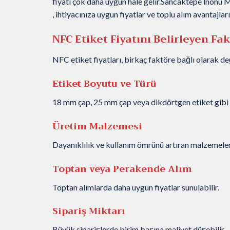
fiyatı çok daha uygun hale gelir.Sancaktepe İnönü Mah
, ihtiyacınıza uygun fiyatlar ve toplu alım avantajla
NFC Etiket Fiyatını Belirleyen Fa
NFC etiket fiyatları, birkaç faktöre bağlı olarak değ
Etiket Boyutu ve Türü
18 mm çap, 25 mm çap veya dikdörtgen etiket gibi fa
Üretim Malzemesi
Dayanıklılık ve kullanım ömrünü artıran malzemeler, 
Toptan veya Perakende Alım
Toptan alımlarda daha uygun fiyatlar sunulabilir.
Sipariş Miktarı
Büyük siparişlerde birim başına maliyet düşebilir.