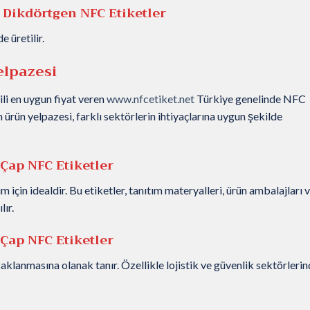
 Dikdörtgen NFC Etiketler
 üretilir.
elpazesi
ili en uygun fiyat veren
www.nfcetiket.net
Türkiye genelinde NFC
ın ürün yelpazesi, farklı sektörlerin ihtiyaçlarına uygun şekilde
Çap NFC Etiketler
için idealdir. Bu etiketler, tanıtım materyalleri, ürün ambalajları 
lır.
Çap NFC Etiketler
aklanmasına olanak tanır. Özellikle lojistik ve güvenlik sektörleri