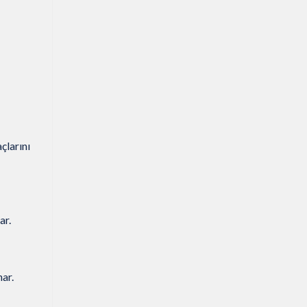
çlarını
ar.
nar.