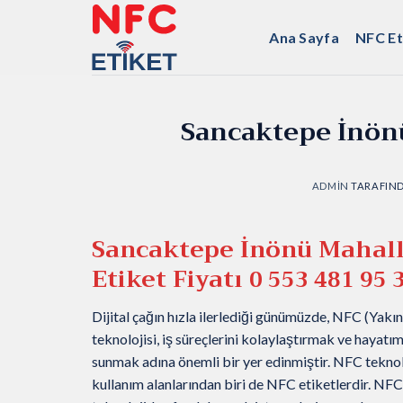
İçeriğe
atla
Ana Sayfa
NFC Et
Sancaktepe İnönü
ADMIN
TARAFIN
Sancaktepe İnönü Mahall
Etiket Fiyatı
0 553 481 95 
Dijital çağın hızla ilerlediği günümüzde, NFC (Yakın 
teknolojisi, iş süreçlerini kolaylaştırmak ve hayatı
sunmak adına önemli bir yer edinmiştir. NFC teknol
kullanım alanlarından biri de NFC etiketlerdir. NFC 