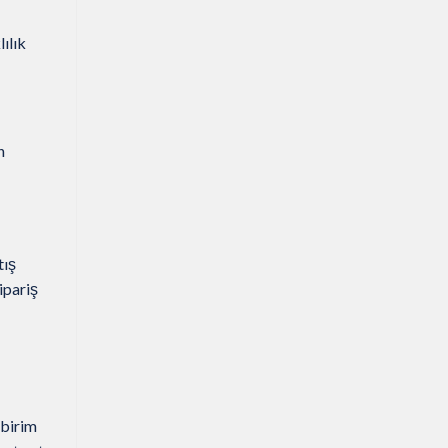
ılık
n
tış
ipariş
 birim