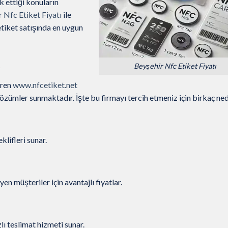
 ettiği konuların
r
Nfc Etiket Fiyatı
ile
tiket satışında en uygun
ı
Beyşehir Nfc Etiket Fiyatı
eren
www.nfcetiket.net
çözümler sunmaktadır. İşte bu firmayı tercih etmeniz için birkaç ne
lifleri sunar.
n müşteriler için avantajlı fiyatlar.
ı teslimat hizmeti sunar.