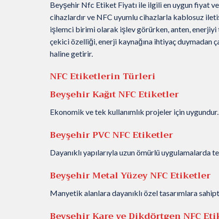
Beyşehir Nfc Etiket Fiyatı ile ilgili en uygun fiyat v
cihazlardır ve NFC uyumlu cihazlarla kablosuz iletiş
işlemci birimi olarak işlev görürken, anten, enerjiyi
çekici özelliği, enerji kaynağına ihtiyaç duymadan çal
haline getirir.
NFC Etiketlerin Türleri
Beyşehir Kağıt NFC Etiketler
Ekonomik ve tek kullanımlık projeler için uygundur.
Beyşehir PVC NFC Etiketler
Dayanıklı yapılarıyla uzun ömürlü uygulamalarda terc
Beyşehir Metal Yüzey NFC Etiketler
Manyetik alanlara dayanıklı özel tasarımlara sahipti
Beyşehir Kare ve Dikdörtgen NFC Eti