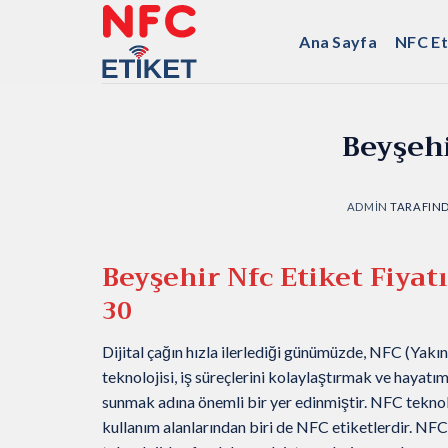
İçeriğe
atla
Ana Sayfa
NFC Et
Beyşehi
ADMIN
TARAFIN
Beyşehir Nfc Etiket Fiyat
30
Dijital çağın hızla ilerlediği günümüzde, NFC (Yakın 
teknolojisi, iş süreçlerini kolaylaştırmak ve hayatı
sunmak adına önemli bir yer edinmiştir. NFC teknol
kullanım alanlarından biri de NFC etiketlerdir. NFC 