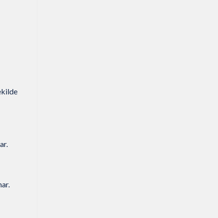
ekilde
ar.
nar.