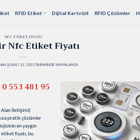
iket
RFID Etiket
Dijital Kartvizit
RFID Çözümler
H
NFC ETIKET FIYATI
r Nfc Etiket Fiyatı
DAN
ŞUBAT 12, 2025
TARIHINDE YAYINLANDI
ı
0 553 481 95
Alan İletişimi)
mıza pratik çözümler
ojisinin en yaygın
etiket fiyatı, bu