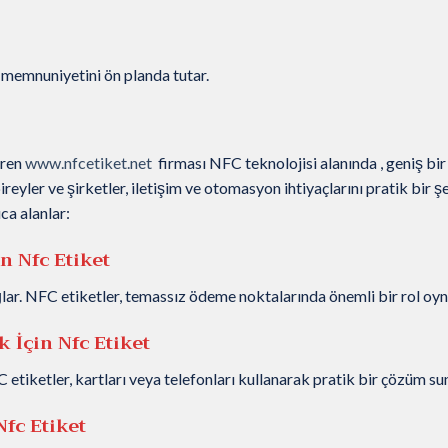
 memnuniyetini ön planda tutar.
eren
www.nfcetiket.net
firması NFC teknolojisi alanında , geniş bir
reyler ve şirketler, iletişim ve otomasyon ihtiyaçlarını pratik bir ş
ıca alanlar:
n Nfc Etiket
ar. NFC etiketler, temassız ödeme noktalarında önemli bir rol oyn
ik
İçin Nfc Etiket
C etiketler, kartları veya telefonları kullanarak pratik bir çözüm su
Nfc Etiket