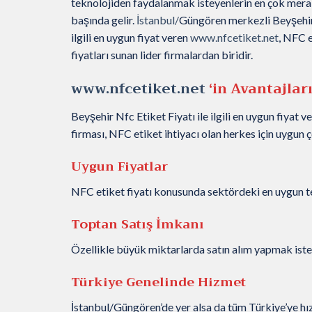
teknolojiden faydalanmak isteyenlerin en çok merak
başında gelir.
İstanbul/
Güngören merkezli Beyşehi
ilgili en uygun fiyat veren
www.nfcetiket.net
, NFC e
fiyatları sunan lider firmalardan biridir.
www.nfcetiket.net
‘in Avantajlar
Beyşehir Nfc Etiket Fiyatı ile ilgili en uygun fiyat v
firması, NFC etiket ihtiyacı olan herkes için uygun 
Uygun Fiyatlar
NFC etiket fiyatı konusunda sektördeki en uygun tek
Toptan Satış İmkanı
Özellikle büyük miktarlarda satın alım yapmak isteye
Türkiye Genelinde Hizmet
İstanbul/Güngören’de yer alsa da tüm Türkiye’ye hızl