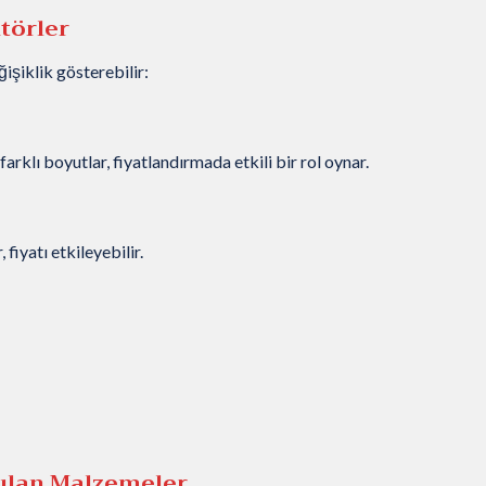
ktörler
işiklik gösterebilir:
rklı boyutlar, fiyatlandırmada etkili bir rol oynar.
fiyatı etkileyebilir.
anılan Malzemeler