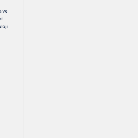
a ve
at
loji