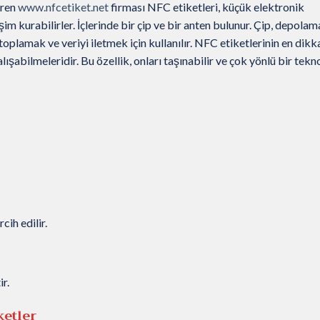
eren
www.nfcetiket.net
firması NFC etiketleri, küçük elektronik
im kurabilirler. İçlerinde bir çip ve bir anten bulunur. Çip, depolam
 toplamak ve veriyi iletmek için kullanılır. NFC etiketlerinin en dikk
ışabilmeleridir. Bu özellik, onları taşınabilir ve çok yönlü bir tekno
ih edilir.
r.
ketler