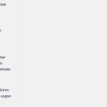
ılık
n
 her
lı
ktadır.
 birim
za uygun