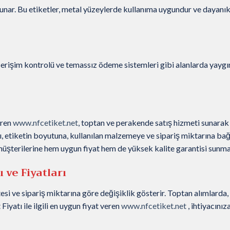
nar. Bu etiketler, metal yüzeylerde kullanıma uygundur ve dayanıkl
erişim kontrolü ve temassız ödeme sistemleri gibi alanlarda yaygı
eren
www.nfcetiket.net
, toptan ve perakende satış hizmeti sunarak
, etiketin boyutuna, kullanılan malzemeye ve sipariş miktarına bağ
 müşterilerine hem uygun fiyat hem de yüksek kalite garantisi sunma
 ve Fiyatları
esi ve sipariş miktarına göre değişiklik gösterir. Toptan alımlarda,
iyatı ile ilgili en uygun fiyat veren
www.nfcetiket.net
, ihtiyacını